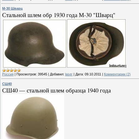
М-30 Шварц
Стальной шлем обр 1930 года М-30 "Шварц"
Россия
|
Просмотров:
39545
|
Добавил:
laser
|
Дата:
09.10.2011
|
Комментарии (2)
СШ40
СШ40 — стальной шлем образца 1940 года