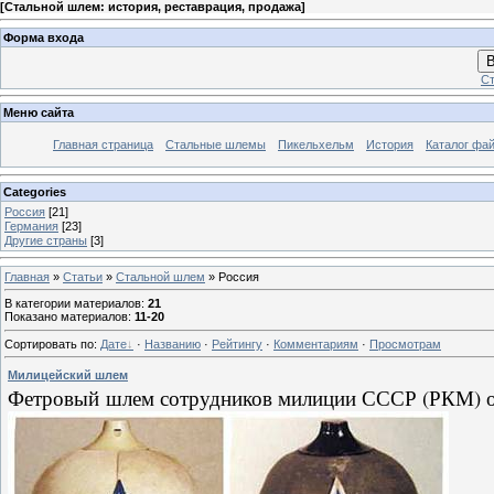
[
Стальной шлем: история, реставрация, продажа
]
Форма входа
В
Ст
Меню сайта
Главная страница
Стальные шлемы
Пикельхельм
История
Каталог фа
Categories
Россия
[21]
Германия
[23]
Другие страны
[3]
Главная
»
Статьи
»
Стальной шлем
» Россия
В категории материалов
:
21
Показано материалов
:
11-20
Сортировать по
:
Дате
·
Названию
·
Рейтингу
·
Комментариям
·
Просмотрам
Милицейский шлем
Фетровый шлем сотрудников милиции СССР (РКМ) о