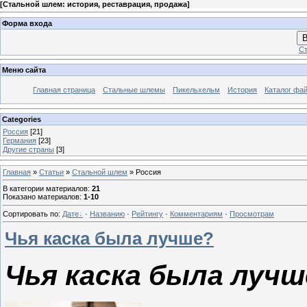
[
Стальной шлем: история, реставрация, продажа
]
Форма входа
В
Ст
Меню сайта
Главная страница
Стальные шлемы
Пикельхельм
История
Каталог фа
Categories
Россия
[21]
Германия
[23]
Другие страны
[3]
Главная
»
Статьи
»
Стальной шлем
» Россия
В категории материалов
:
21
Показано материалов
:
1-10
Сортировать по
:
Дате
·
Названию
·
Рейтингу
·
Комментариям
·
Просмотрам
Чья каска была лучше?
Чья каска была лучш