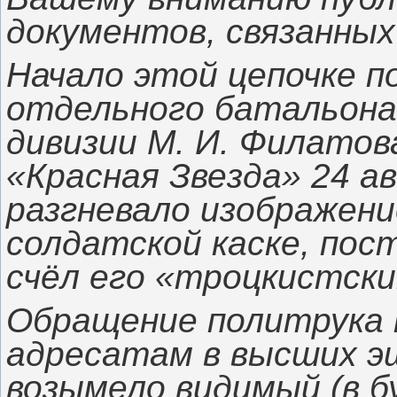
документов, связанных
Начало этой цепочке п
отдельного батальона 
дивизии М. И. Филатов
«Красная Звезда» 24 а
разгневало изображени
солдатской каске, пос
счёл его «троцкистски
Обращение политрука н
адресатам в высших эш
возымело видимый (в б