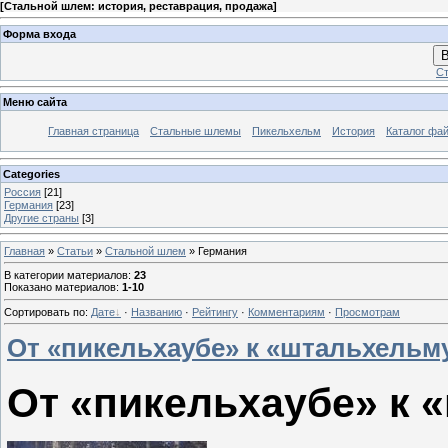
[
Стальной шлем: история, реставрация, продажа
]
Форма входа
В
Ст
Меню сайта
Главная страница
Стальные шлемы
Пикельхельм
История
Каталог фа
Categories
Россия
[21]
Германия
[23]
Другие страны
[3]
Главная
»
Статьи
»
Стальной шлем
» Германия
В категории материалов
:
23
Показано материалов
:
1-10
Сортировать по
:
Дате
·
Названию
·
Рейтингу
·
Комментариям
·
Просмотрам
От «пикельхаубе» к «штальхельм
От «пикельхаубе» к 