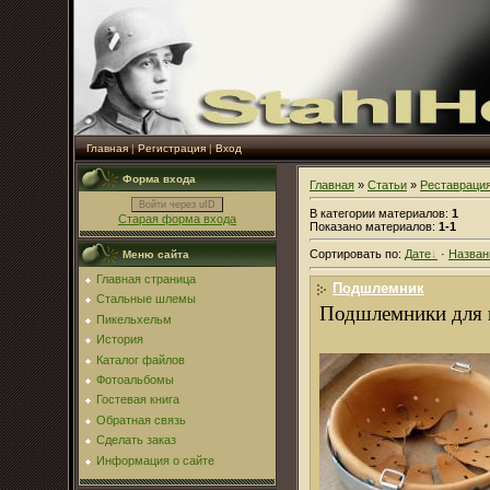
Главная
|
Регистрация
|
Вход
Форма входа
Главная
»
Статьи
»
Реставраци
Войти через uID
В категории материалов
:
1
Старая форма входа
Показано материалов
:
1-1
Сортировать по
:
Дате
·
Назва
Меню сайта
Главная страница
Подшлемник
Стальные шлемы
Подшлемники для
Пикельхельм
История
Каталог файлов
Фотоальбомы
Гостевая книга
Обратная связь
Сделать заказ
Информация о сайте