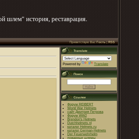
ой шлем" история, реставрация.
Приветствую Вас
Гость
|
RSS
Translate
Powered by
Translate
Поиск
Ссылки
Форум REIBERT
World War Helmets
сайт Дмитрия Петрова
Форум WW2
Brendon's Helmets
Dutchhelmets.nl
каталог Helmets.ru
каталог German-Helmets
Der Feuerwehrhelm
пожарные шлемы