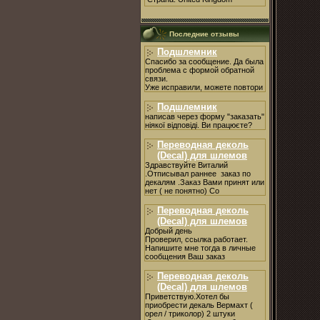
Последние отзывы
Подшлемник
Спасибо за сообщение. Да была
проблема с формой обратной
связи.
Уже исправили, можете повтори
Подшлемник
написав через форму "заказать"
ніякої відповіді. Ви працюєте?
Переводная деколь
(Decal) для шлемов
Здравствуйте Виталий
.Отписывал раннее заказ по
декалям .Заказ Вами принят или
нет ( не понятно) Со
Переводная деколь
(Decal) для шлемов
Добрый день
Проверил, ссылка работает.
Напишите мне тогда в личные
сообщения Ваш заказ
Переводная деколь
(Decal) для шлемов
Приветствую.Хотел бы
приобрести декаль Вермахт (
орел / триколор) 2 штуки