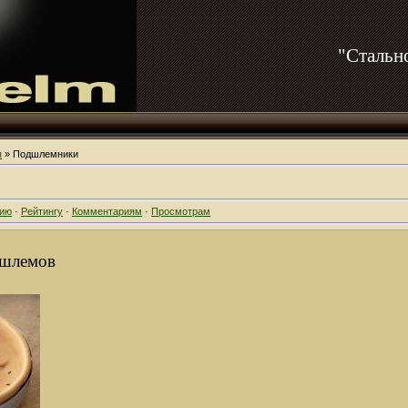
"Стальн
я
» Подшлемники
нию
·
Рейтингу
·
Комментариям
·
Просмотрам
 шлемов