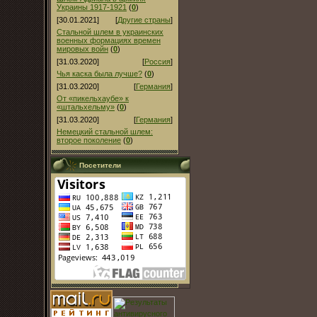
Украины 1917-1921
(
0
)
[30.01.2021]
[
Другие страны
]
Стальной шлем в украинских
военных формациях времен
мировых войн
(
0
)
[31.03.2020]
[
Россия
]
Чья каска была лучше?
(
0
)
[31.03.2020]
[
Германия
]
От «пикельхаубе» к
«штальхельму»
(
0
)
[31.03.2020]
[
Германия
]
Немецкий стальной шлем:
второе поколение
(
0
)
Посетители