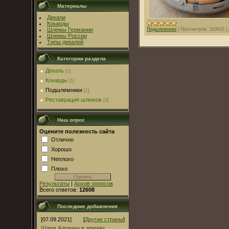
Материалы
Декали
Кокарды
Подшлемники
|
Просмотров:
110922
|
Шлемы Германии
Шлемы России
Типы декалей
Категории раздела
Декаль
[1]
Кокарды
[1]
Подшлемники
[1]
Реставрация шлемов
[5]
Наш опрос
Оцените полезность сайта
Отлично
Хорошо
Неплохо
Плохо
Результаты
|
Архив опросов
Всего ответов:
12608
Последние добавления
[07.09.2021]
[
Другие страны
]
Шлем Адриана в армиях