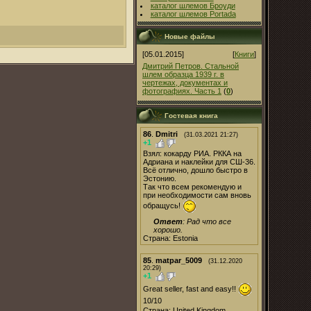
каталог шлемов Броуди
каталог шлемов Portada
Новые файлы
[05.01.2015]
[
Книги
]
Дмитрий Петров. Стальной
шлем образца 1939 г. в
чертежах, документах и
фотографиях. Часть 1
(
0
)
Гостевая книга
86
.
Dmitri
(31.03.2021 21:27)
+1
Взял: кокарду РИА. РККА на
Адриана и наклейки для СШ-36.
Всё отлично, дошло быстро в
Эстонию.
Так что всем рекомендую и
при необходимости сам вновь
обращусь!
Ответ
: Рад что все
хорошо.
Страна: Estonia
85
.
matpar_5009
(31.12.2020
20:29)
+1
Great seller, fast and easy!!
10/10
Страна: United Kingdom