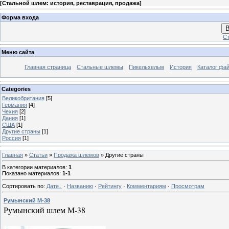
[
Стальной шлем: история, реставрация, продажа
]
Форма входа
В
Ст
Меню сайта
Главная страница
Стальные шлемы
Пикельхельм
История
Каталог фа
Categories
Великобритания
[5]
Германия
[4]
Чехия
[2]
Дания
[1]
США
[1]
Другие страны
[1]
Россия
[1]
Главная
»
Статьи
»
Продажа шлемов
» Другие страны
В категории материалов
:
1
Показано материалов
:
1-1
Сортировать по
:
Дате
·
Названию
·
Рейтингу
·
Комментариям
·
Просмотрам
Румынский M-38
Румынский шлем М-38